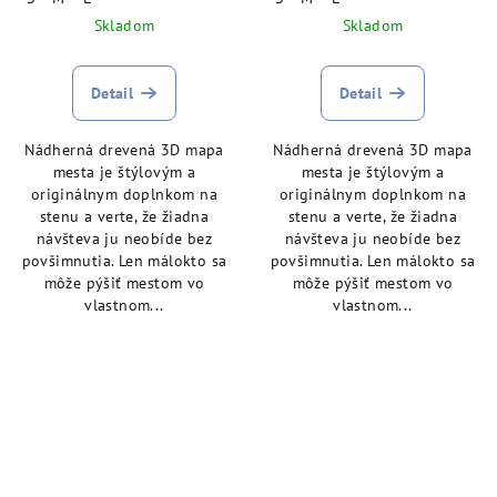
Skladom
Skladom
Detail
Detail
Nádherná drevená 3D mapa
Nádherná drevená 3D mapa
mesta je štýlovým a
mesta je štýlovým a
originálnym doplnkom na
originálnym doplnkom na
stenu a verte, že žiadna
stenu a verte, že žiadna
návšteva ju neobíde bez
návšteva ju neobíde bez
povšimnutia. Len málokto sa
povšimnutia. Len málokto sa
môže pýšiť mestom vo
môže pýšiť mestom vo
vlastnom...
vlastnom...