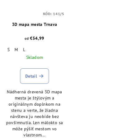
KÓD:
141/S
3D mapa mesta Trnava
€54,99
od
S
M
L
Skladom
Detail
Nádherná drevená 3D mapa
mesta je štýlovým a
originálnym doplnkom na
stenu a verte, že žiadna
návšteva ju neobíde bez
povšimnutia. Len málokto sa
môže pýšiť mestom vo
vlastnom...