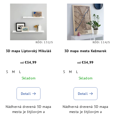
V
r
ý
o
p
d
i
u
s
k
p
t
KÓD:
132/S
KÓD:
114/S
r
o
o
3D mapa Liptovský Mikuláš
3D mapa mesta Kežmarok
v
d
€54,99
€54,99
od
od
u
S
M
L
S
M
L
k
Skladom
Skladom
t
o
v
Detail
Detail
Nádherná drevená 3D mapa
Nádherná drevená 3D mapa
mesta je štýlovým a
mesta je štýlovým a