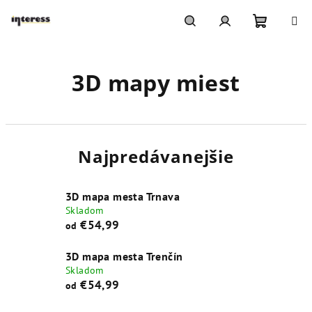
Prejsť
na
obsah
Nákupn
Hľadať
Prihlásenie
3D mapy miest
košík
Najpredávanejšie
3D mapa mesta Trnava
Skladom
€54,99
od
3D mapa mesta Trenčín
Skladom
€54,99
od