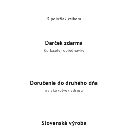
5
položiek celkom
O
v
l
á
Darček zdarma
d
Ku každej objednávke
a
c
i
e
p
Doručenie do druhého dňa
r
na akúkoľvek adresu
v
k
y
v
ý
Slovenská výroba
p