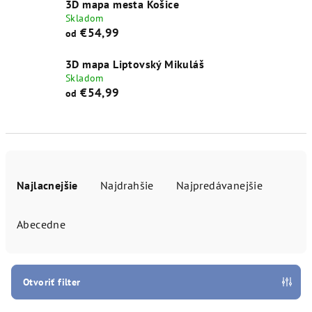
3D mapa mesta Košice
Skladom
€54,99
od
3D mapa Liptovský Mikuláš
Skladom
€54,99
od
R
a
Najlacnejšie
Najdrahšie
Najpredávanejšie
d
e
Abecedne
n
i
e
Otvoriť filter
p