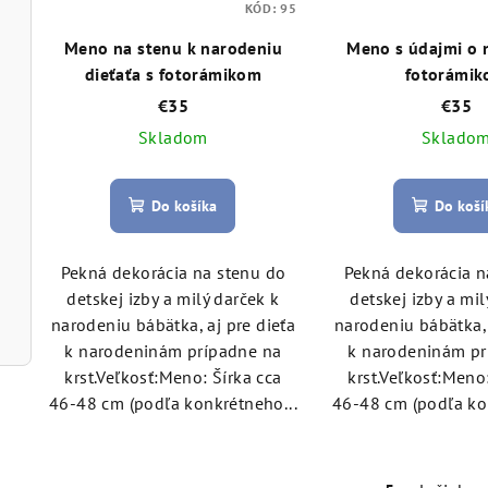
KÓD:
95
Meno na stenu k narodeniu
Meno s údajmi o 
dieťaťa s fotorámikom
fotorámi
€35
€35
Skladom
Sklado
Do košíka
Do koší
Pekná dekorácia na stenu do
Pekná dekorácia n
detskej izby a milý darček k
detskej izby a mil
narodeniu bábätka, aj pre dieťa
narodeniu bábätka, 
k narodeninám prípadne na
k narodeninám pr
krst.Veľkosť:Meno: Šírka cca
krst.Veľkosť:Meno:
46-48 cm (podľa konkrétneho...
46-48 cm (podľa ko