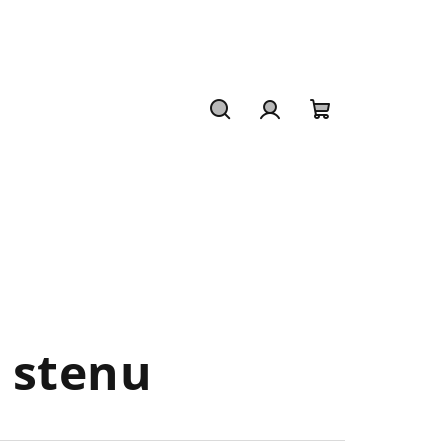
Hľadať
Prihlásenie
Nákupný
košík
 stenu