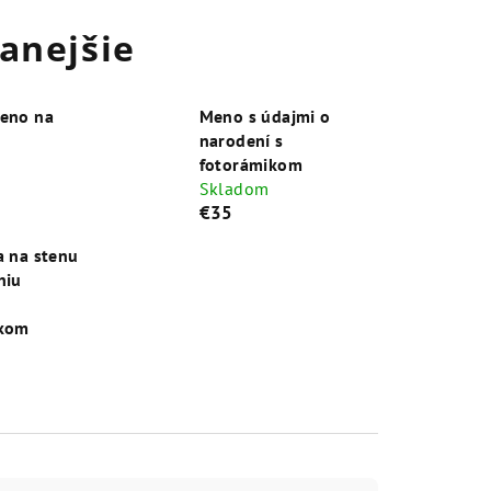
anejšie
eno na
Meno s údajmi o
narodení s
fotorámikom
Skladom
€35
a na stenu
niu
ikom