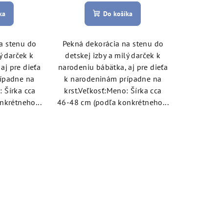
ka
Do košíka
a stenu do
Pekná dekorácia na stenu do
ý darček k
detskej izby a milý darček k
aj pre dieťa
narodeniu bábätka, aj pre dieťa
ípadne na
k narodeninám prípadne na
: Šírka cca
krst.Veľkosť:Meno: Šírka cca
nkrétneho...
46-48 cm (podľa konkrétneho...