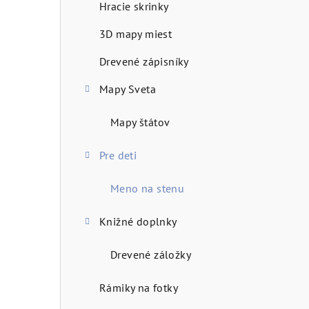
Hracie skrinky
n
3D mapy miest
ý
Drevené zápisníky
p
Mapy Sveta
a
n
Mapy štátov
e
Pre deti
l
Meno na stenu
Knižné doplnky
Drevené záložky
Rámiky na fotky