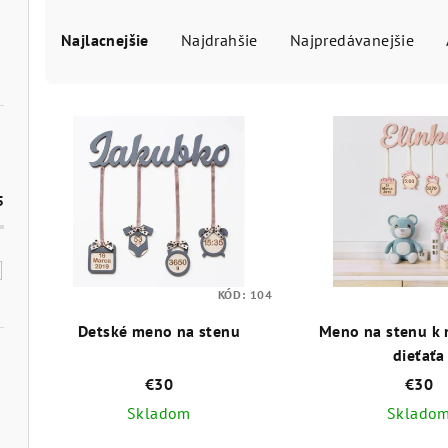
R
a
Najlacnejšie
Najdrahšie
Najpredávanejšie
d
V
e
ý
n
p
i
5
i
e
s
p
p
KÓD:
104
r
Detské meno na stenu
Meno na stenu k 
r
o
dieťaťa
o
d
€30
€30
d
Skladom
Sklado
u