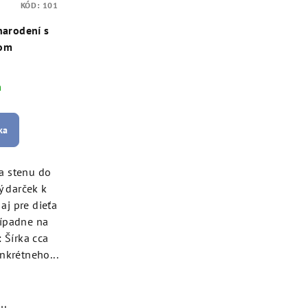
KÓD:
101
narodení s
kom
m
ka
a stenu do
ý darček k
aj pre dieťa
ípadne na
 Šírka cca
nkrétneho...