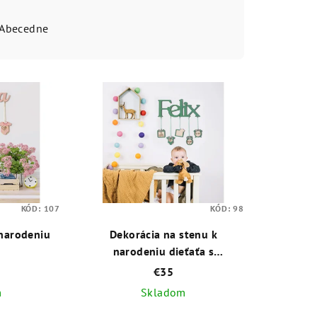
Abecedne
KÓD:
107
KÓD:
98
narodeniu
Dekorácia na stenu k
narodeniu dieťaťa s
fotorámikom
€35
m
Skladom