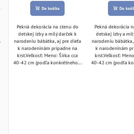
u
k
Do košíka
Do koší
k
t
t
o
Pekná dekorácia na stenu do
Pekná dekorácia n
detskej izby a milý darček k
detskej izby a mil
o
v
é mestá
narodeniu bábätka, aj pre dieťa
narodeniu bábätka, 
v
k narodeninám prípadne na
k narodeninám pr
krst.Veľkosť: Meno: Šírka cca
krst.Veľkosť: Meno
40-42 cm (podľa konkrétneho...
40-42 cm (podľa ko