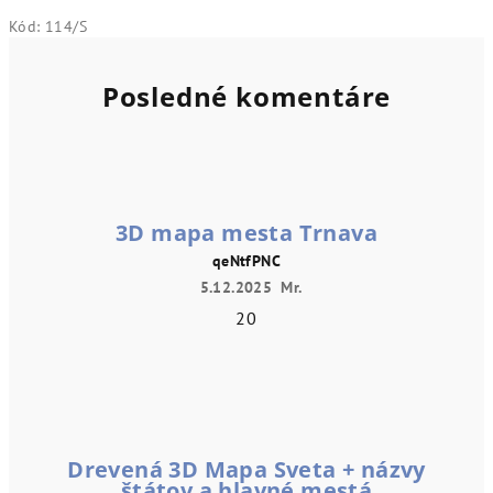
Kód:
114/S
Posledné komentáre
3D mapa mesta Trnava
qeNtfPNC
5.12.2025
Mr.
20
Drevená 3D Mapa Sveta + názvy
štátov a hlavné mestá