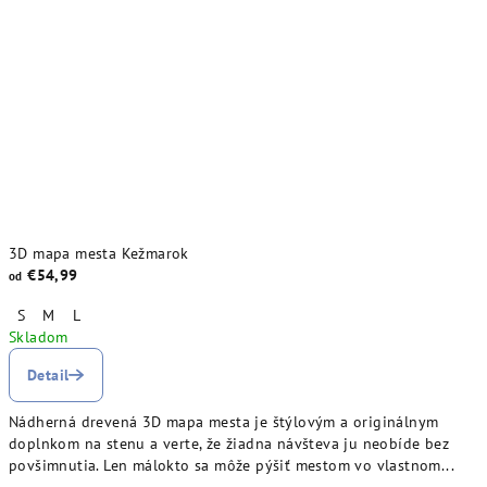
3D mapa mesta Kežmarok
€54,99
od
S
M
L
Skladom
Detail
Nádherná drevená 3D mapa mesta je štýlovým a originálnym
doplnkom na stenu a verte, že žiadna návšteva ju neobíde bez
povšimnutia. Len málokto sa môže pýšiť mestom vo vlastnom...