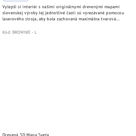
Vylepši si interiér s našimi originálnymi drevenými mapami
slovenskej výroby Jej jednotlivé časti sú vyrezávané pomocou
laserového stroja, aby bola zachovaná maximálna tvarová...
Kód:
BROWNIE - L
Drevená 3D Mapa Sveta