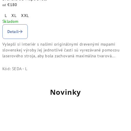
€180
od
L
XL
XXL
Skladom
Detail
Vylepši si interiér s našimi originálnymi drevenými mapami
slovenskej výroby Jej jednotlivé časti sú vyrezávané pomocou
laserového stroja, aby bola zachovaná maximálna tvarová...
Kód:
SEDA - L
Novinky