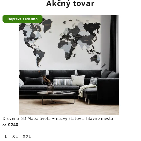
j
Akčný tovar
o
Doprava zadarmo
Doprava zadarmo
Doprava zadarmo
Doprava zadarmo
Doprava zadarmo
m
o
b
c
h
o
d
e
Drevená 3D Mapa Sveta + názvy štátov a hlavné mestá
€240
od
L
XL
XXL