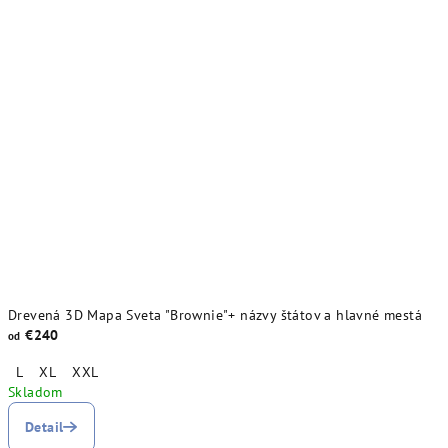
Drevená 3D Mapa Sveta "Brownie"+ názvy štátov a hlavné mestá
€240
od
L
XL
XXL
Skladom
Detail