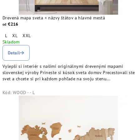
Drevená mapa sveta + názvy štátov a hlavné mestá
€216
od
L
XL
XXL
Skladom
Detail
Vylepši si interiér s našimi originálnymi drevenými mapami
slovenskej výroby Prineste si kúsok sveta domov Precestovali ste
svet a chcete si pri každom pohľade na svoju stenu...
Kód:
WOOD - - L