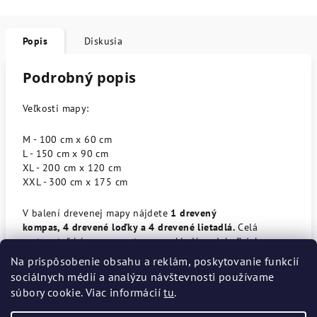
Popis
Diskusia
Podrobný popis
Veľkosti mapy:
M - 100 cm x 60 cm
L - 150 cm x 90 cm
XL - 200 cm x 120 cm
XXL - 300 cm x 175 cm
V balení drevenej mapy nájdete
1 drevený
kompas,
4
drevené loďky a
4
drevené lietadlá
.
Celá
cestovateľská mapa na stenu sa skladá z niekoľkých
drevených
častí
, ktoré sa dajú na milimeter
Na prispôsobenie obsahu a reklám, poskytovanie funkcií
presne spojiť. Je to ako jednoduché puzzle.
sociálnych médií a analýzu návštevnosti používame
súbory cookie. Viac informácií
tu
.