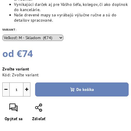
Vynikajúci darček aj pre Vášho šéfa, kolegov, či ako doplnok
do kancelárie.
Na
še
drevené mapy sa vyrábajú výlučne ručne a sú do
detailov spracované.
VARIANT:
od
€74
Jednotková
Zvoľte variant
cena:
Kód:
Zvoľte variant
−
+
Do košíka
Opýtať sa
Zdieľať