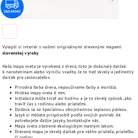
Z
ZADARMO
A
D
A
Vylepši si interiér s našimi originálnymi drevenými mapami
R
slovenskej výroby
M
Naša mapa sveta je vyrobená z dreva, toto je dokonalý darček
k narodeninám alebo výročiu svadby. Je to tiež skvelý a jedinečný
darček pre cestovateľov.
O
Prírodná farba dreva, nepoužívame farby a
moridlá
.
Hrúbka mapy sveta 6 mm.
Inštalácia môže trvať asi hodinu a je to skvelý spôsob, ako
tráviť čas s rodinou alebo priateľmi.
Dodáva sa so špeciálnou obojstrannou lepiacou páskou.
Jazyk si môžete prispôsobiť podľa svojich potrieb. Ak
potrebujete ďalšie jazyky, kontaktujte nás.
Mapa sveta ošetrené
ekologickým matným lakom.
Drevená mapa je skvelý darček pre vášho priateľa, priateľku
či rodinu.