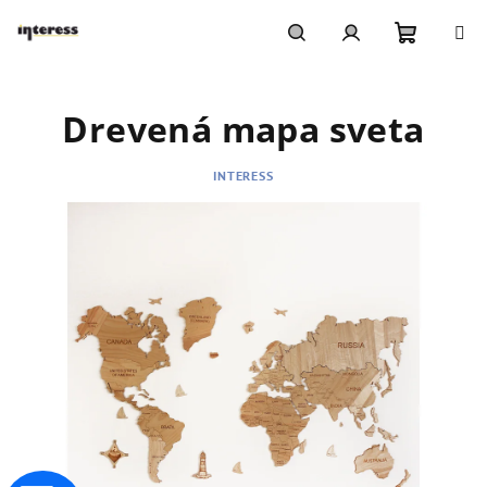
Prejsť
na
obsah
Nákupn
Hľadať
Prihlásenie
Drevená mapa sveta
košík
INTERESS