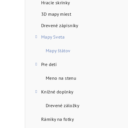
Hracie skrinky
n
3D mapy miest
ý
Drevené zápisníky
p
Mapy Sveta
a
n
Mapy štátov
e
Pre deti
l
Meno na stenu
Knižné doplnky
Drevené záložky
Rámiky na fotky