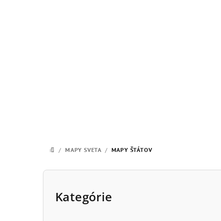
Prejsť
na
obsah
/
MAPY SVETA
/
MAPY ŠTÁTOV
DOMOV
B
o
Kategórie
Preskočiť
kategórie
č