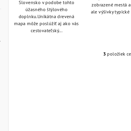
Slovensko v podobe tohto
zobrazené mestá a
úžasného štýlového
ale výšivky typické 
doplnku.Unikátna drevená
mapa môže poslúžiť aj ako vás
cestovateľský...
é mestá
3
položiek c
O
v
l
á
d
a
c
i
e