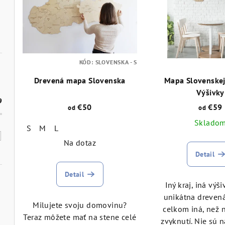
p
i
i
e
s
p
p
KÓD:
SLOVENSKA - S
r
Drevená mapa Slovenska
Mapa Slovenskej
r
o
Výšivky
o
9
d
€50
€59
od
od
d
Sklado
u
S
M
L
u
Na dotaz
k
Detail
k
t
Detail
t
o
Iný kraj, iná výš
o
unikátna dreven
v
Milujete svoju domovinu?
celkom iná, než 
v
Teraz môžete mať na stene celé
zvyknutí. Nie sú n