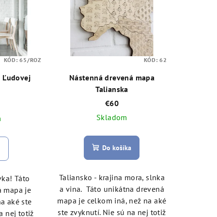
KÓD:
65/ROZ
KÓD:
62
 Ľudovej
Nástenná drevená mapa
Talianska
€60
Skladom
m
Do košíka
Taliansko - krajina mora, slnka
ivka! Táto
a vina. Táto unikátna drevená
á mapa je
mapa je celkom iná, než na aké
na aké ste
ste zvyknutí. Nie sú na nej totiž
a nej totiž