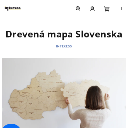
Prejsť
na
obsah
Nákupn
Hľadať
Prihlásenie
Drevená mapa Slovenska
košík
INTERESS