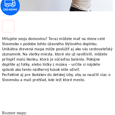
Z
ZADARMO
A
D
A
Milujete svoju domovinu? Teraz môžete mať na stene celé
R
Slovensko v podobe tohto úžasného štýlového doplnku.
Unikátna drevená mapa môže poslúžiť aj ako vás cestovateľský
M
záznamník. Na všetky miesta, ktoré ste už navštívili, môžete
prilepiť malú ikonku, ktorá je súčasťou balenia. Pokojne
doplňte aj fotky, alebo lístky z múzea – určite si nájdete
O
spôsob ako tento nádherný kúsok ešte oživiť.
Perfektné aj pre školákov do detskej izby, aby sa naučili viac o
Slovensku a mali prehľad, kde leží ktoré mesto.
Rozmer mapy: