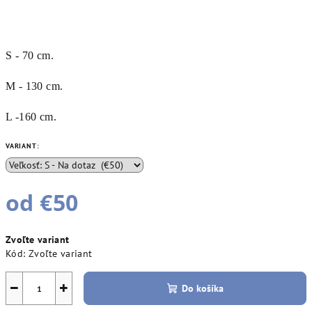
S - 70 cm.
M - 130 cm.
L -160 cm.
VARIANT:
od
€50
Jednotková
Zvoľte variant
cena:
Kód:
Zvoľte variant
−
+
Do košíka