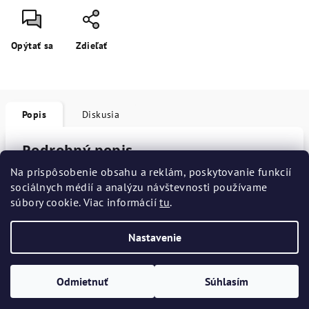
Opýtať sa
Zdieľať
Popis
Diskusia
Podrobný popis
Na prispôsobenie obsahu a reklám, poskytovanie funkcií
Popis produktu nie je dostupný
sociálnych médií a analýzu návštevnosti používame
súbory cookie. Viac informácií
tu
.
Nastavenie
Z
Copyright 2026
Interess
. Všetky práva vyhradené.
Upraviť
á
nastavenie cookies
Odmietnuť
Súhlasím
p
Vytvoril Shoptet
ä