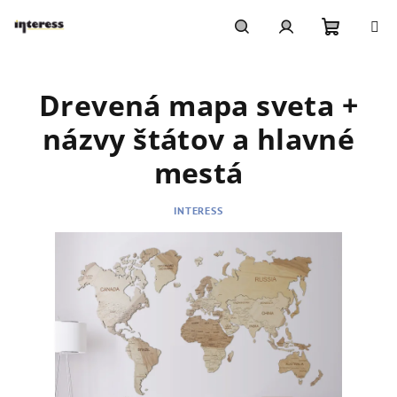
Prejsť
na
obsah
Nákupn
Hľadať
Prihlásenie
Drevená mapa sveta +
košík
názvy štátov a hlavné
mestá
INTERESS