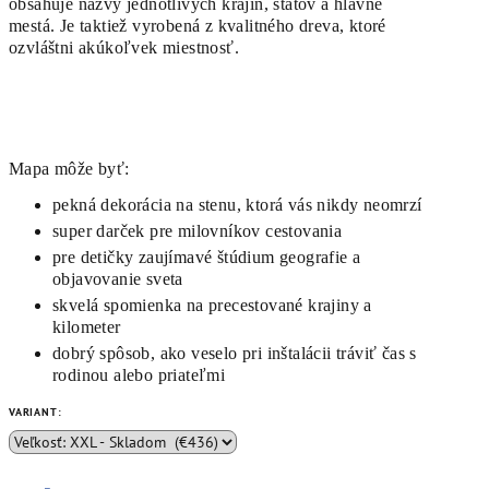
obsahuje názvy jednotlivých krajín
,
štátov a hlavné
mestá
.
Je taktiež vyrobená z kvalitného dreva, ktoré
ozvláštni akúkoľvek miestnosť.
Mapa môže byť:
pekná dekorácia na stenu, ktorá vás nikdy neomrzí
super darček pre milovníkov cestovania
pre detičky zaujímavé štúdium geografie a
objavovanie sveta
skvelá spomienka na precestované krajiny a
kilometer
dobrý spôsob, ako veselo pri inštalácii tráviť čas s
rodinou alebo priateľmi
VARIANT: