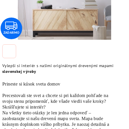
Z
ZADARMO
A
D
A
Vylepši si interiér s našimi originálnymi drevenými mapami
R
slovenskej výroby
M
Prineste si kúsok sveta domov
O
Precestovali ste svet a chcete si pri každom pohľade na
svoju stenu pripomenúť, kde všade viedli vaše kroky?
Skrášľujete si interiér?
Na všetky tieto otázky je len jedna odpoveď –
zaobstarajte si našu drevenú mapu sveta. Mapa bude
krásnym doplnkom vášho príbytku. Je naozaj detailná a