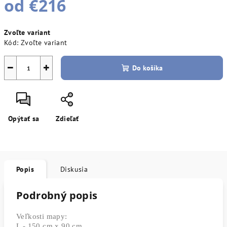
od
€216
Jednotková
Zvoľte variant
cena:
Kód:
Zvoľte variant
−
+
Do košíka
Opýtať sa
Zdieľať
Popis
Diskusia
Podrobný popis
Veľkosti mapy:
L - 150 cm x 90 cm