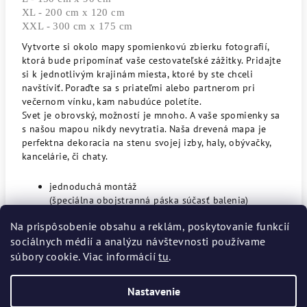
XL - 200 cm x 120 cm
XXL - 300 cm x 175 cm
Vytvorte si okolo mapy spomienkovú zbierku fotografií,
ktorá bude pripomínať vaše cestovateľské zážitky.
Pridajte
si k jednotlivým krajinám miesta, ktoré by ste chceli
navštíviť. Poraďte sa s priateľmi alebo partnerom pri
večernom vínku, kam nabudúce poletíte.
Svet je obrovský, možností je mnoho. A vaše spomienky sa
s našou mapou nikdy nevytratia.
Naša drevená mapa je
perfektna dekoracia na stenu svojej izby, haly, obývačky,
kancelárie, či chaty.
jednoduch
á
mont
áž
(š
peci
á
lna
obojstrann
á
p
á
ska
s
úč
as
ť
balenia
)
ručná výroba
Na prispôsobenie obsahu a reklám, poskytovanie funkcií
štáty a provincie USA, Kanady a Austrálie
sociálnych médií a analýzu návštevnosti používame
hrúbka
6
mm
súbory cookie. Viac informácií
tu
.
Nastavenie
Z