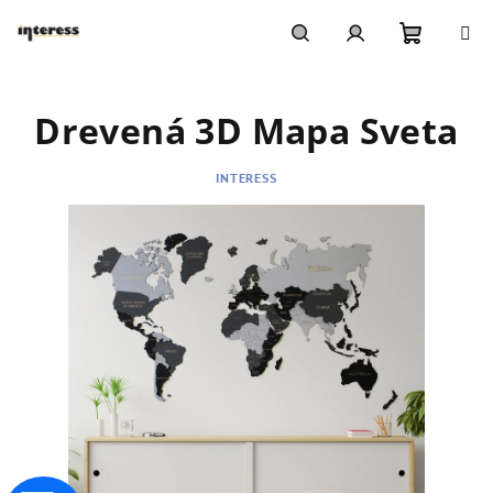
Prejsť
na
obsah
Nákupn
Hľadať
Prihlásenie
Drevená 3D Mapa Sveta
košík
INTERESS