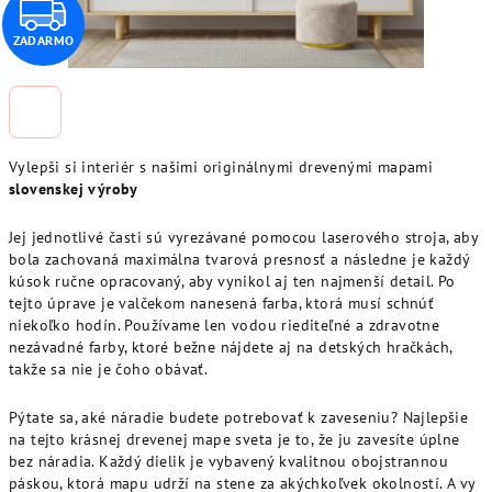
Z
ZADARMO
A
D
A
Vylepši si interiér s našimi originálnymi drevenými mapami
R
slovenskej výroby
M
Jej jednotlivé časti sú vyrezávané pomocou laserového stroja, aby
bola zachovaná maximálna tvarová presnosť a následne je každý
O
kúsok ručne opracovaný, aby vynikol aj ten najmenší detail. Po
tejto úprave je valčekom nanesená farba, ktorá musí schnúť
niekoľko hodín. Používame len vodou riediteľné a zdravotne
nezávadné farby, ktoré bežne nájdete aj na detských hračkách,
takže sa nie je čoho obávať.
Pýtate sa, aké náradie budete potrebovať k zaveseniu? Najlepšie
na tejto krásnej drevenej mape sveta je to, že ju zavesíte úplne
bez náradia. Každý dielik je vybavený kvalitnou obojstrannou
páskou, ktorá mapu udrží na stene za akýchkoľvek okolností. A vy