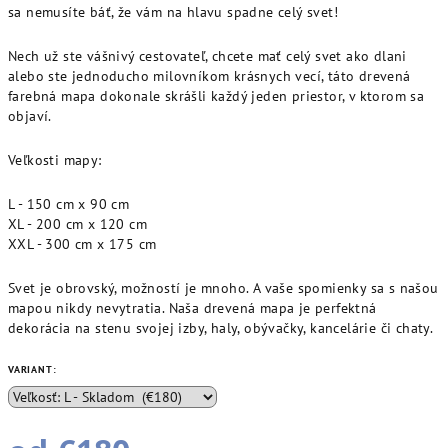
sa nemusíte báť, že vám na hlavu spadne celý svet!
Nech už ste vášnivý cestovateľ, chcete mať celý svet ako dlani
alebo ste jednoducho milovníkom krásnych vecí, táto drevená
farebná mapa dokonale skrášli každý jeden priestor, v ktorom sa
objaví.
Veľkosti mapy:
L - 150 cm x 90 cm
XL - 200 cm x 120 cm
XXL - 300 cm x 175 cm
Svet je obrovský, možností je mnoho. A vaše spomienky sa s našou
mapou nikdy nevytratia. Naša drevená mapa je perfektná
dekorácia na stenu svojej izby, haly, obývačky, kancelárie či chaty.
VARIANT: