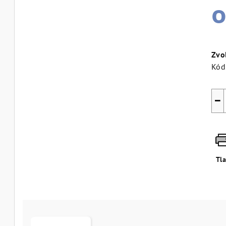
Jed
cen
Zvo
Kód
−
Tl