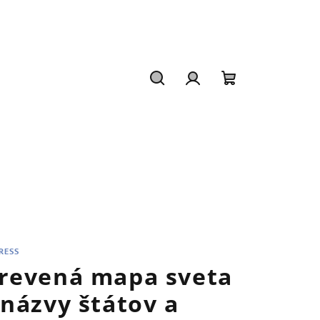
Hľadať
Prihlásenie
Nákupný
košík
RESS
revená mapa sveta
 názvy štátov a