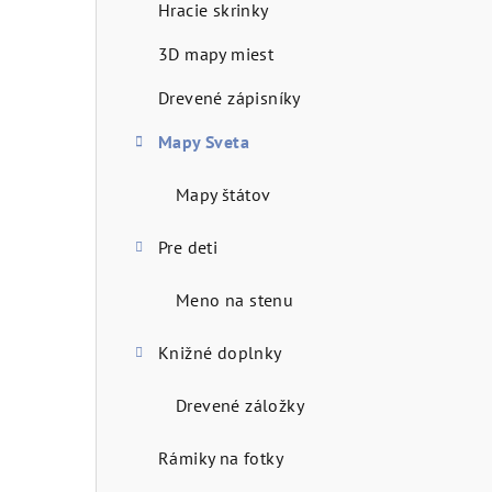
Hracie skrinky
n
3D mapy miest
ý
Drevené zápisníky
p
Mapy Sveta
a
n
Mapy štátov
e
Pre deti
l
Meno na stenu
Knižné doplnky
Drevené záložky
Rámiky na fotky