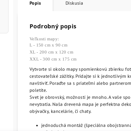
Popis
Diskusia
Podrobný popis
Veľkosti mapy:
L - 150 cm x 90 cm
XL - 200 cm x 120 cm
XXL - 300 cm x 175 cm
Vytvorte si okolo mapy spomienkovú zbierku fot
cestovateľské zážitky.
Pridajte si k jednotlivým k
navštíviť. Poraďte sa s priateľmi alebo partner
poletíte.
Svet je obrovský, možností je mnoho. A vaše s
nevytratia.
Naša drevená mapa je perfektna dekora
obývačky, kancelárie, či chaty.
jednoduch
á
mont
áž (š
peci
á
lna
obojstrann