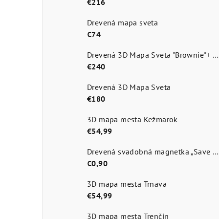
€216
Drevená mapa sveta
€74
Drevená 3D Mapa Sveta "Brownie"+ názvy štátov a hlavné mestá
€240
Drevená 3D Mapa Sveta
€180
3D mapa mesta Kežmarok
€54,99
Drevená svadobná magnetka „Save the Date
€0,90
3D mapa mesta Trnava
€54,99
3D mapa mesta Trenčín