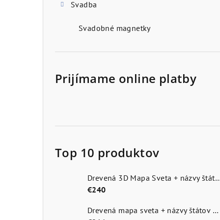
Svadba
Svadobné magnetky
Prijímame online platby
Top 10 produktov
Drevená 3D Mapa Sveta + názvy štátov a hlavn
€240
Drevená mapa sveta + názvy štátov a hlavné mestá