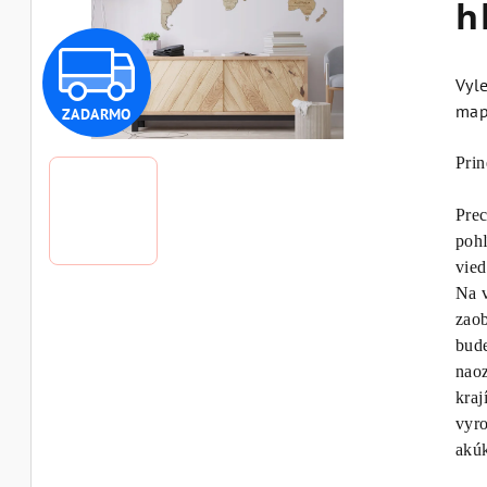
h
Z
Vyle
ma
ZADARMO
A
Prin
D
Prec
pohľ
vied
A
Na v
zaob
bud
R
naoz
kraj
vyro
M
akú