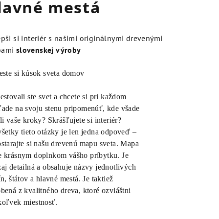
lavné mestá
pši si interiér s našimi originálnymi drevenými
pami
slovenskej výroby
este si kúsok sveta domov
estovali ste svet a chcete si pri každom
ade na svoju stenu pripomenúť, kde všade
li vaše kroky? Skrášľujete si interiér?
šetky tieto otázky je len jedna odpoveď –
starajte si našu drevenú mapu sveta. Mapa
e krásnym doplnkom vášho príbytku. Je
aj detailná a obsahuje názvy jednotlivých
ín
,
štátov a hlavné mestá
.
Je taktiež
bená z kvalitného dreva, ktoré ozvláštni
koľvek miestnosť.