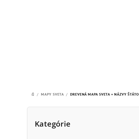
Prejsť
na
obsah
/
MAPY SVETA
/
DREVENÁ MAPA SVETA + NÁZVY ŠTÁTO
DOMOV
B
o
Kategórie
Preskočiť
kategórie
č