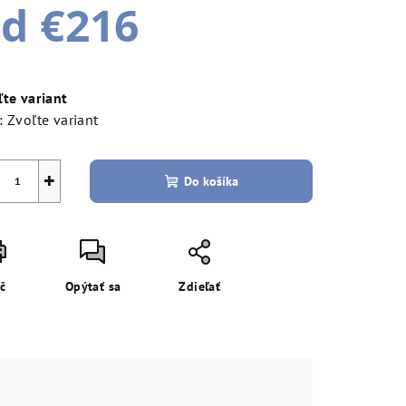
od
€216
notková
a:
ľte variant
:
Zvoľte variant
+
Do košíka
ač
Opýtať sa
Zdieľať