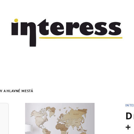
V A HLAVNÉ MESTÁ
INTE
D
+