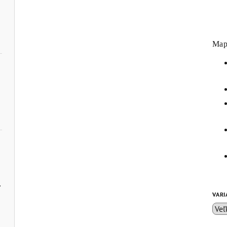
O
Map
é mestá
VARI