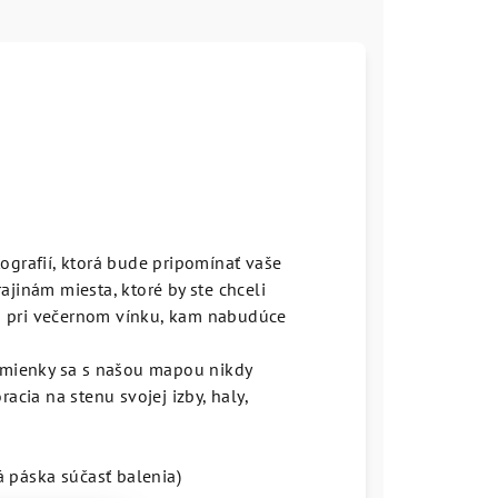
ografií, ktorá bude pripomínať vaše
rajinám miesta, ktoré by ste chceli
om pri večernom vínku, kam nabudúce
pomienky sa s našou mapou nikdy
cia na stenu svojej izby, haly,
á
p
á
ska
s
úč
as
ť
balenia
)