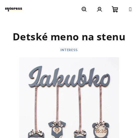
Prejsť
na
obsah
Nákupn
Hľadať
Prihlásenie
Detské meno na stenu
košík
INTERESS