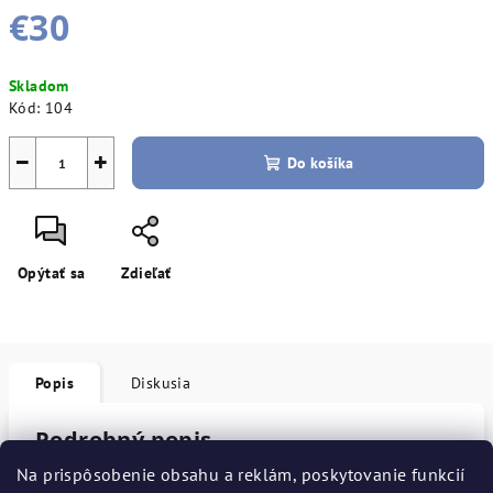
€30
Jednotková
Skladom
cena:
Kód:
104
−
+
Do košíka
Opýtať sa
Zdieľať
Popis
Diskusia
Podrobný popis
Na prispôsobenie obsahu a reklám, poskytovanie funkcií
Popis produktu nie je dostupný