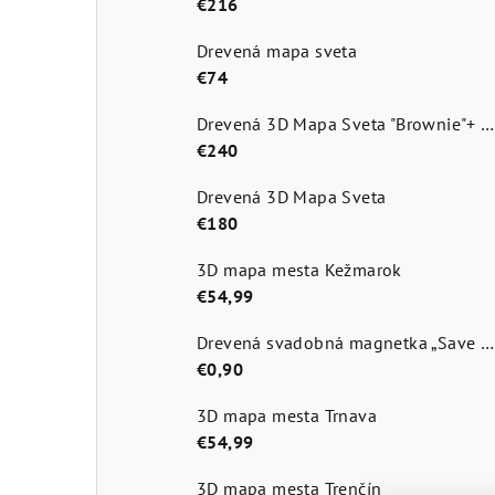
€216
Drevená mapa sveta
€74
Drevená 3D Mapa Sveta "Brownie"+ názvy štátov a hlavné mestá
€240
Drevená 3D Mapa Sveta
€180
3D mapa mesta Kežmarok
€54,99
Drevená svadobná magnetka „Save the Date
€0,90
3D mapa mesta Trnava
€54,99
3D mapa mesta Trenčín