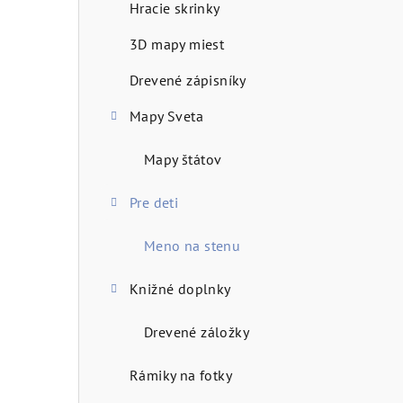
Hracie skrinky
n
3D mapy miest
ý
Drevené zápisníky
p
Mapy Sveta
a
n
Mapy štátov
e
Pre deti
l
Meno na stenu
Knižné doplnky
Drevené záložky
Rámiky na fotky