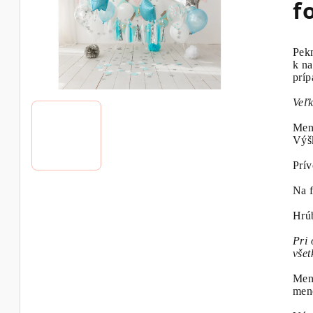
f
Pekn
k na
príp
Veľk
Men
Výšk
Prív
Na 
Hrú
Pri
všet
Meno
meno