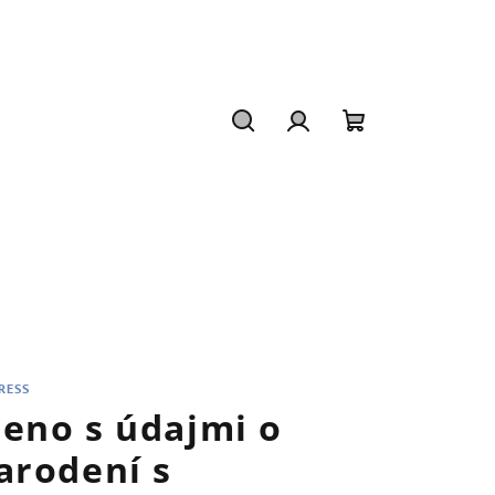
Hľadať
Prihlásenie
Nákupný
košík
RESS
eno s údajmi o
arodení s