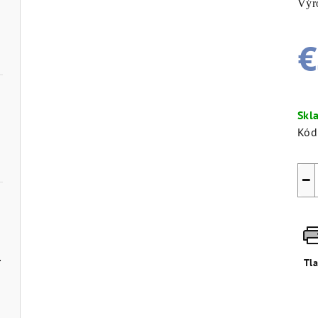
Výro
€
Jed
cen
Skl
Kód
−
é mestá
Tl