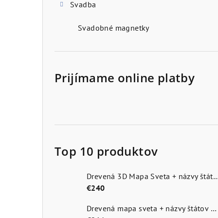
Svadba
Svadobné magnetky
Prijímame online platby
Top 10 produktov
Drevená 3D Mapa Sveta + názvy štátov a hlavn
€240
Drevená mapa sveta + názvy štátov a hlavné mestá