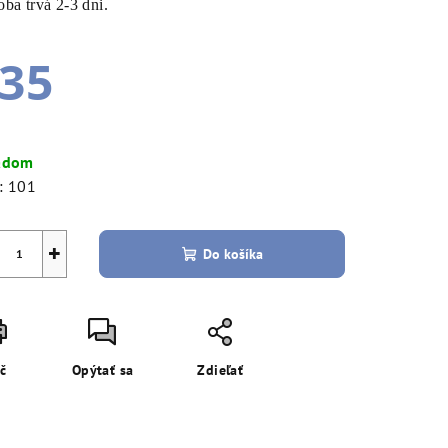
ba trvá 2-3 dni.
35
notková
a:
adom
:
101
+
Do košíka
ač
Opýtať sa
Zdieľať