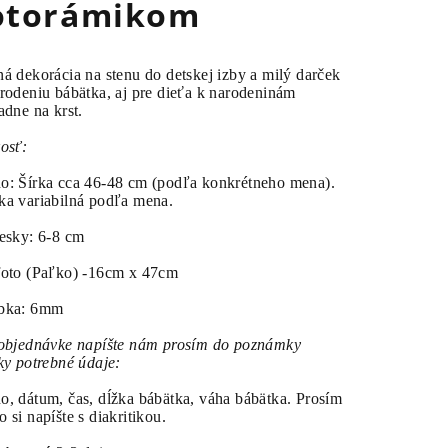
otorámikom
á dekorácia na stenu do detskej izby a milý darček
rodeniu bábätka, aj pre dieťa k narodeninám
adne na krst.
osť:
o: Šírka cca 46-48 cm (podľa konkrétneho mena).
a variabilná podľa mena.
esky: 6-8 cm
foto (Paľko) -16cm x 47cm
bka: 6mm
 objednávke napíšte nám prosím do poznámky
ky potrebné údaje:
, dátum, čas, dĺžka bábätka, váha bábätka. Prosím
 si napíšte s diakritikou.