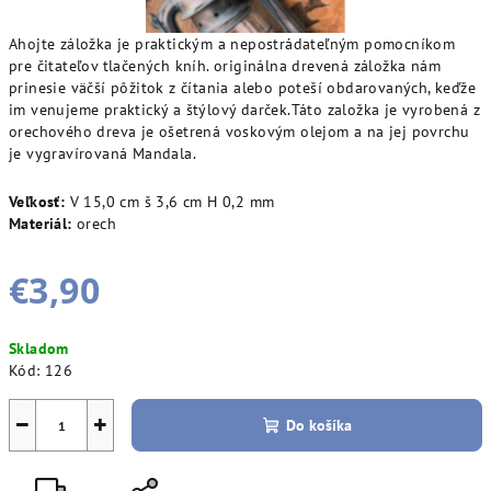
Ahojte záložka je praktickým a nepostrádateľným pomocníkom
pre čitateľov tlačených kníh. originálna drevená záložka nám
prinesie väčší pôžitok z čítania alebo poteší obdarovaných, keďže
im venujeme praktický a štýlový darček.Táto založka je vyrobená z
orechového dreva je ošetrená voskovým olejom a na jej povrchu
je vygravírovaná Mandala.
Veľkosť:
V 15,0 cm š 3,6 cm H 0,2 mm
Materiál:
orech
€3,90
Jednotková
Skladom
cena:
Kód:
126
−
+
Do košíka