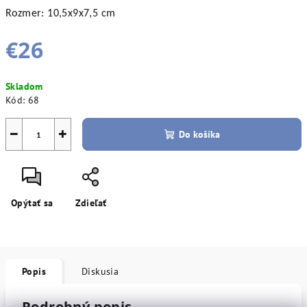
Rozmer:
10,5x9x7,5 cm
€26
Jednotková
Skladom
cena:
Kód:
68
−
+
Do košíka
Opýtať sa
Zdieľať
Popis
Diskusia
Podrobný popis