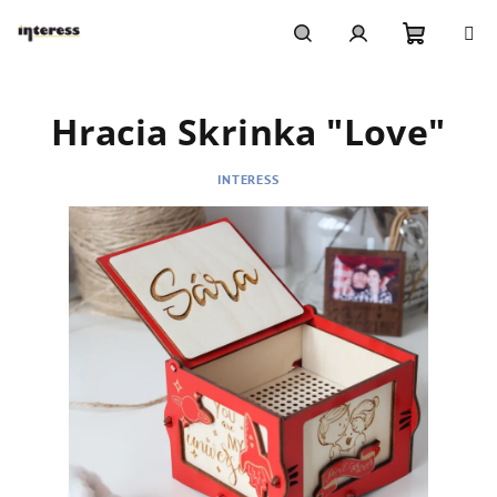
Prejsť
na
obsah
Nákupn
Hľadať
Prihlásenie
Hracia Skrinka "Love"
košík
INTERESS