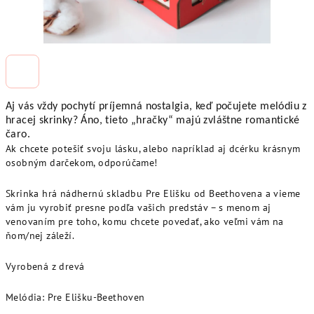
Aj vás vždy pochytí príjemná nostalgia, keď počujete melódiu z
hracej skrinky? Áno, tieto „hračky“ majú zvláštne romantické
čaro.
Ak chcete potešiť svoju lásku, alebo napríklad aj dcérku krásnym
osobným darčekom, odporúčame!
Skrinka hrá nádhernú skladbu Pre Elišku od Beethovena a vieme
vám ju vyrobiť presne podľa vašich predstáv – s menom aj
venovaním pre toho, komu chcete povedať, ako veľmi vám na
ňom/nej záleží.
Vyrobená z drevá
Melódia: Pre Elišku-Beethoven